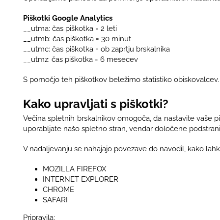
Piškotki Google Analytics
__utma: čas piškotka = 2 leti
__utmb: čas piškotka = 30 minut
__utmc: čas piškotka = ob zaprtju brskalnika
__utmz: čas piškotka = 6 mesecev
S pomočjo teh piškotkov beležimo statistiko obiskovalcev. T
Kako upravljati s piškotki?
Večina spletnih brskalnikov omogoča, da nastavite vaše piš
uporabljate našo spletno stran, vendar določene podstran
V nadaljevanju se nahajajo povezave do navodil, kako lahk
MOZILLA FIREFOX
INTERNET EXPLORER
CHROME
SAFARI
Pripravila: