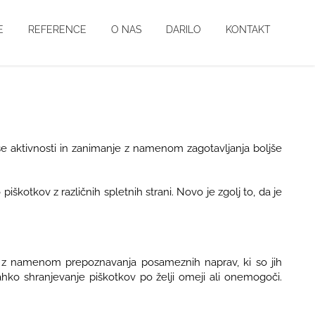
E
REFERENCE
O NAS
DARILO
KONTAKT
aše aktivnosti in zanimanje z namenom zagotavljanja boljše
piškotkov z različnih spletnih strani. Novo je zgolj to, da je
ta z namenom prepoznavanja posameznih naprav, ki so jih
ahko shranjevanje piškotkov po želji omeji ali onemogoči.