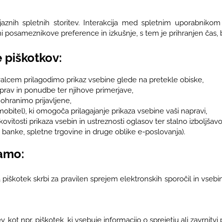
aznih spletnih storitev. Interakcija med spletnim uporabnikom
osameznikove preference in izkušnje, s tem je prihranjen čas, br
 piškotkov:
ovalcem prilagodimo prikaz vsebine glede na pretekle obiske,
naprav in ponudbe ter njihove primerjave,
 ohranimo prijavljene,
obitel), ki omogoča prilagajanje prikaza vsebine vaši napravi,
itosti prikaza vsebin in ustreznosti oglasov ter stalno izboljšavo 
e banke, spletne trgovine in druge oblike e-poslovanja).
jamo:
 piškotek skrbi za pravilen sprejem elektronskih sporočil in vsebin 
ot npr. piškotek, ki vsebuje informacijo o sprejetju ali zavrnitvi 