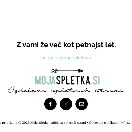
Z vami že več kot petnajst let.
podpora@mojaspletka.si
ce pridržane © 2026
Mojaspletka
, izdelava spletnih strani •
Obvestilo o piškotkih
•
Pravn