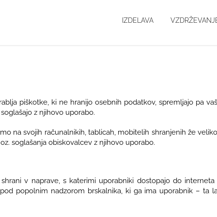
IZDELAVA
VZDRŽEVANJ
ablja piškotke, ki ne hranijo osebnih podatkov, spremljajo pa v
 soglašajo z njihovo uporabo.
mo na svojih računalnikih, tablicah, mobitelih shranjenih že veliko 
z. soglašanja obiskovalcev z njihovo uporabo.
t shrani v naprave, s katerimi uporabniki dostopajo do interne
e pod popolnim nadzorom brskalnika, ki ga ima uporabnik – ta l