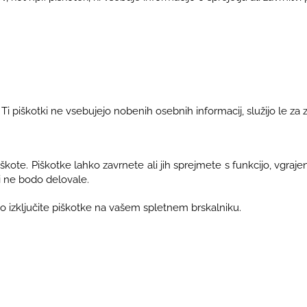
i piškotki ne vsebujejo nobenih osebnih informacij, služijo le za z
kote. Piškotke lahko zavrnete ali jih sprejmete s funkcijo, vgraje
i ne bodo delovale.
o izključite piškotke na vašem spletnem brskalniku.