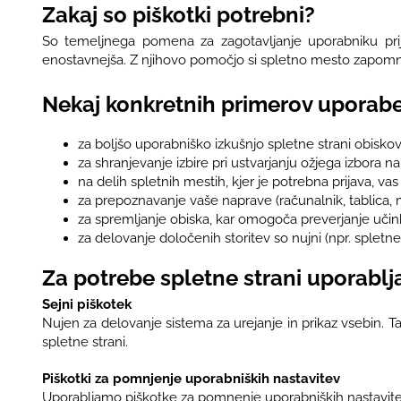
Zakaj so piškotki potrebni?
So temeljnega pomena za zagotavljanje uporabniku prij
enostavnejša. Z njihovo pomočjo si spletno mesto zapomni p
Nekaj konkretnih primerov uporabe
za boljšo uporabniško izkušnjo spletne strani obisk
za shranjevanje izbire pri ustvarjanju ožjega izbora 
na delih spletnih mestih, kjer je potrebna prijava, vas
za prepoznavanje vaše naprave (računalnik, tablica, m
za spremljanje obiska, kar omogoča preverjanje učinkov
za delovanje določenih storitev so nujni (npr. spletn
Za potrebe spletne strani uporabl
Sejni piškotek
Nujen za delovanje sistema za urejanje in prikaz vsebin. Ta
spletne strani.
Piškotki za pomnjenje uporabniških nastavitev
Uporabljamo piškotke za pomnenje uporabniških nastavitev, k