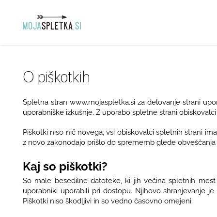
Skip
to
content
O piškotkih
Spletna stran www.mojaspletka.si za delovanje strani upor
uporabniške izkušnje. Z uporabo spletne strani obiskovalci
Piškotki niso nič novega, vsi obiskovalci spletnih strani ima
z novo zakonodajo prišlo do sprememb glede obveščanja o
Kaj so piškotki?
So male besedilne datoteke, ki jih večina spletnih mes
uporabniki uporabili pri dostopu. Njihovo shranjevanje j
Piškotki niso škodljivi in so vedno časovno omejeni.